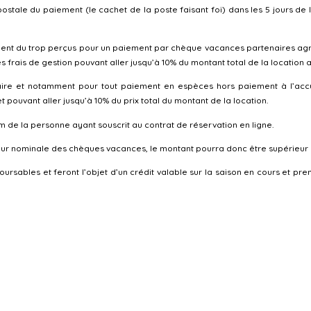
stale du paiement (le cachet de la poste faisant foi) dans les 5 jours de la
ment du trop perçus pour un paiement par chèque vacances partenaires agré
es frais de gestion pouvant aller jusqu’à 10% du montant total de la location
re et notamment pour tout paiement en espèces hors paiement à l’accueil 
pouvant aller jusqu’à 10% du prix total du montant de la location.
m de la personne ayant souscrit au contrat de réservation en ligne.
leur nominale des chèques vacances, le montant pourra donc être supérieur 
rsables et feront l’objet d’un crédit valable sur la saison en cours et pren