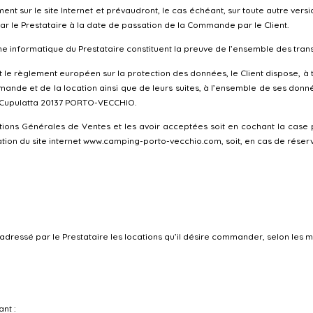
t sur le site Internet et prévaudront, le cas échéant, sur toute autre vers
par le Prestataire à la date de passation de la Commande par le Client.
 informatique du Prestataire constituent la preuve de l’ensemble des transa
et le règlement européen sur la protection des données, le Client dispose, à 
mande et de la location ainsi que de leurs suites, à l’ensemble de ses donné
e Cupulatta 20137 PORTO-VECCHIO.
itions Générales de Ventes et les avoir acceptées soit en cochant la case
tion du site internet www.camping-porto-vecchio.com, soit, en cas de réserv
 adressé par le Prestataire les locations qu’il désire commander, selon les m
nt :