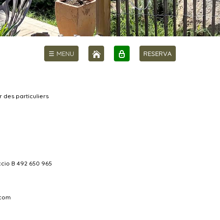
☰ MENU
RESERVA
des particuliers
ccio B 492 650 965
.com