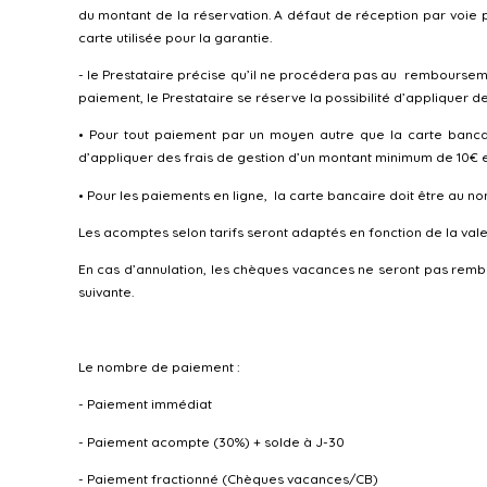
du montant de la réservation. A défaut de réception par voie po
carte utilisée pour la garantie.
- le Prestataire précise qu’il ne procédera pas au rembourse
paiement, le Prestataire se réserve la possibilité d’appliquer d
• Pour tout paiement par un moyen autre que la carte bancai
d’appliquer des frais de gestion d’un montant minimum de 10€ et 
• Pour les paiements en ligne, la carte bancaire doit être au no
Les acomptes selon tarifs seront adaptés en fonction de la va
En cas d’annulation, les chèques vacances ne seront pas rembou
suivante.
Le nombre de paiement :
- Paiement immédiat
- Paiement acompte (30%) + solde à J-30
- Paiement fractionné (Chèques vacances/CB)