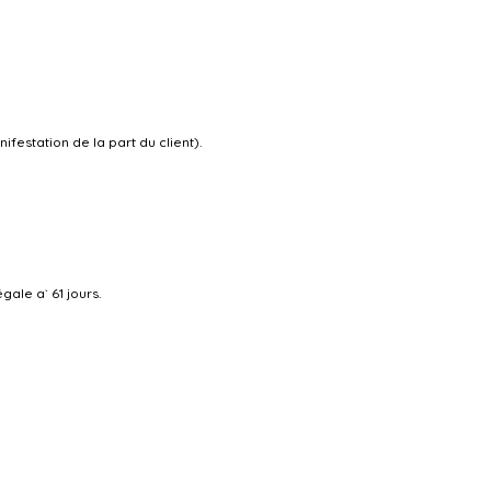
festation de la part du client).
gale a` 61 jours.