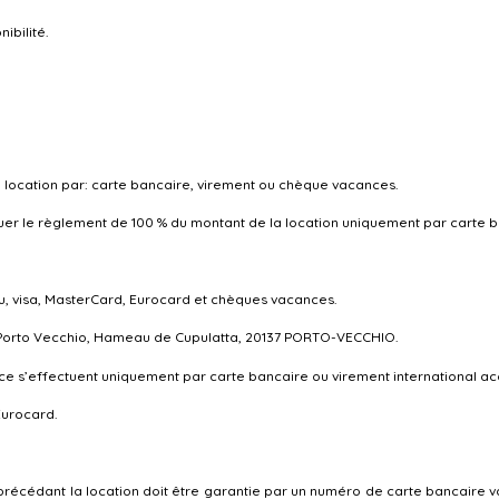
ibilité.
 la location par: carte bancaire, virement ou chèque vacances.
ectuer le règlement de 100 % du montant de la location uniquement par carte 
eu, visa, MasterCard, Eurocard et chèques vacances.
g Porto Vecchio, Hameau de Cupulatta, 20137 PORTO-VECCHIO.
ance s’effectuent uniquement par carte bancaire ou virement international
Eurocard.
récédant la location doit être garantie par un numéro de carte bancaire v