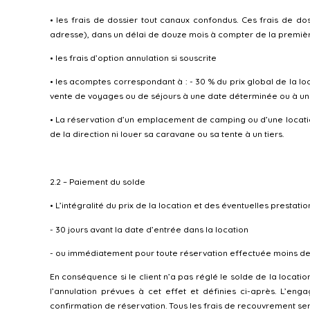
• les frais de dossier tout canaux confondus. Ces frais de 
adresse), dans un délai de douze mois à compter de la premièr
• les frais d’option annulation si souscrite
• les acomptes correspondant à : - 30 % du prix global de la loca
vente de voyages ou de séjours à une date déterminée ou à une 
• La réservation d’un emplacement de camping ou d’une location
de la direction ni louer sa caravane ou sa tente à un tiers.
2.2 – Paiement du solde
• L’intégralité du prix de la location et des éventuelles prestat
- 30 jours avant la date d’entrée dans la location
- ou immédiatement pour toute réservation effectuée moins de 3
En conséquence si le client n’a pas réglé le solde de la locatio
l’annulation prévues à cet effet et définies ci-après. L’eng
confirmation de réservation. Tous les frais de recouvrement sero