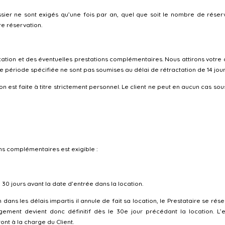
dossier ne sont exigés qu’une fois par an, quel que soit le nombre de ré
e réservation.
tion et des éventuelles prestations complémentaires. Nous attirons votre atte
période spécifiée ne sont pas soumises au délai de rétractation de 14 jours
 est faite à titre strictement personnel. Le client ne peut en aucun cas so
ions complémentaires est exigible :
0 jours avant la date d’entrée dans la location.
n dans les délais impartis il annule de fait sa location, le Prestataire se ré
agement devient donc définitif dès le 30e jour précédant la location. L’
nt à la charge du Client.